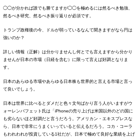
◯◯が分かれば誰でも勝てますが◯◯を極めるには然るべき勉強、
然るべき研究、然るべき振り返りが必須です。
トランプ政権後の今、ドルが弱っているなんて聞きますがなら円は
強いのか？
詳しい情報（正解）は分かりませんし何とでも言えますから分かり
ませんが日本の市場（日経を含む）に限って言えば好調となりま
す。
日本のあらゆる市場やあらゆる日本株も世界的と言える市場と言っ
て良いでしょう。
日本は世界に比べるとダメだと色々文句ばかり言う人がいますがウ
ォーレンバフェット氏は「
iPhone
の売り上げは米国以外のどの国に
も劣らないほど好調だと言うだろう。アメリカン・エキスプレスな
ら、日本で非常にうまくいっていると伝えるだろう。コカ・コーラ
もわれわれが投資している
1
社だが、日本で極めて良好な業績を上げ