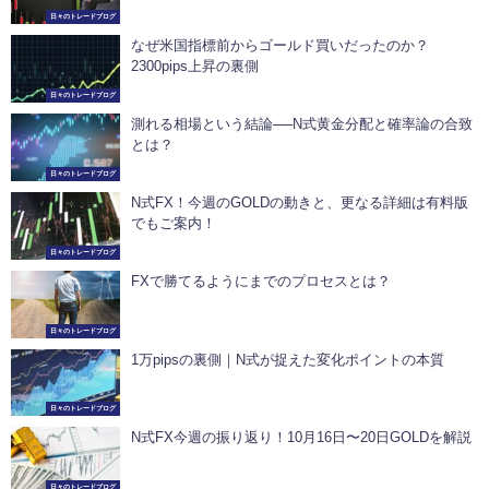
日々のトレードブログ
なぜ米国指標前からゴールド買いだったのか？
2300pips上昇の裏側
日々のトレードブログ
測れる相場という結論──N式黄金分配と確率論の合致
とは？
日々のトレードブログ
N式FX！今週のGOLDの動きと、更なる詳細は有料版
でもご案内！
日々のトレードブログ
FXで勝てるようにまでのプロセスとは？
日々のトレードブログ
1万pipsの裏側｜N式が捉えた変化ポイントの本質
日々のトレードブログ
N式FX今週の振り返り！10月16日〜20日GOLDを解説
日々のトレードブログ