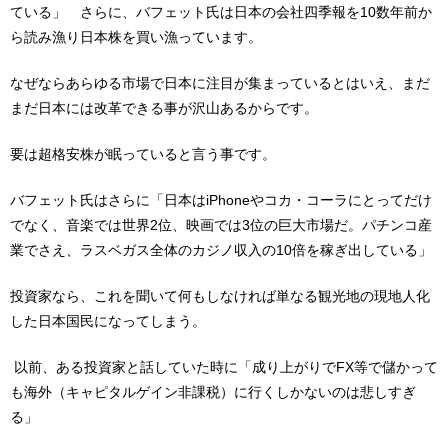
ている」 さらに、バフェット氏は日本の会社四季報を
10
数年前か
ら読み漁り日本株を買い漁っています。
なぜならあらゆる市場で日本に注目が集まっているとはいえ、まだ
まだ日本には改革できる事が沢山あるからです。
要は超格安株が眠っていると言う事です。
バフェット氏はさらに「日本は
iPhone
やコカ・コーラにとってだけ
でなく、音楽では世界
2
位、映画では
3
位の巨大市場だ。パチンコ産
業でさえ、ラスベガス全体のカジノ収入の
10
倍を稼ぎ出している」
投資家なら、これを聞いて何もしなければ単なる観光地の現地人化
した日本国民になってしまう。
以前、ある投資家と話していた時に「成り上がりで
FX
等で儲かって
も海外（キャピタルゲイン非課税）に行くしかないのは悲しすぎ
る」