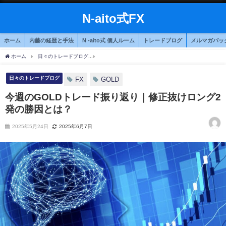
N-aito式FX
ホーム
内藤の経歴と手法
N -aito式 個人ルーム
トレードブログ
メルマガバッ
ホーム
日々のトレードブログ
今週のGOLDトレード振り返り｜修正抜けロング2発の
日々のトレードブログ
FX
GOLD
今週のGOLDトレード振り返り｜修正抜けロング2
発の勝因とは？
2025年5月24日
2025年6月7日