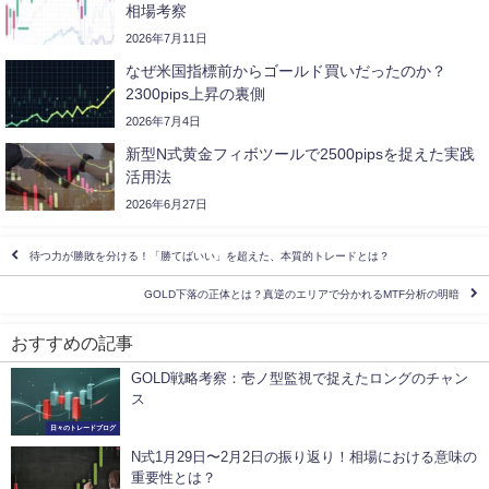
相場考察
2026年7月11日
なぜ米国指標前からゴールド買いだったのか？
2300pips上昇の裏側
2026年7月4日
新型N式黄金フィボツールで2500pipsを捉えた実践
活用法
2026年6月27日
待つ力が勝敗を分ける！「勝てばいい」を超えた、本質的トレードとは？
GOLD下落の正体とは？真逆のエリアで分かれるMTF分析の明暗
おすすめの記事
GOLD戦略考察：壱ノ型監視で捉えたロングのチャン
ス
日々のトレードブログ
N式1月29日〜2月2日の振り返り！相場における意味の
重要性とは？