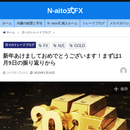
N-aito式FX
ホーム
内藤の経歴と手法
N -aito式 個人ルーム
トレードブログ
メルマガバッ
ホーム
日々のトレードブログ
新年あけましておめでとうございます！まずは1月9日
日々のトレードブログ
FX
N式
GOLD
新年あけましておめでとうございます！まずは1
月9日の振り返りから
2025年1月10日
2025年1月10日