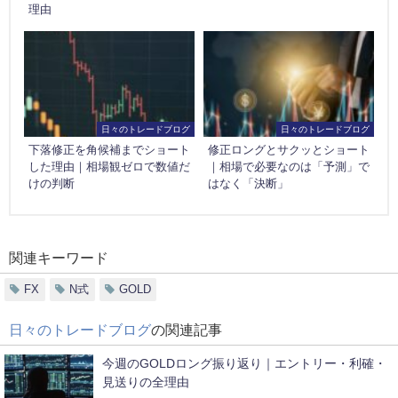
理由
日々のトレードブログ
日々のトレードブログ
下落修正を角候補までショート
修正ロングとサクッとショート
した理由｜相場観ゼロで数値だ
｜相場で必要なのは「予測」で
けの判断
はなく「決断」
関連キーワード
FX
N式
GOLD
日々のトレードブログ
の関連記事
今週のGOLDロング振り返り｜エントリー・利確・
見送りの全理由