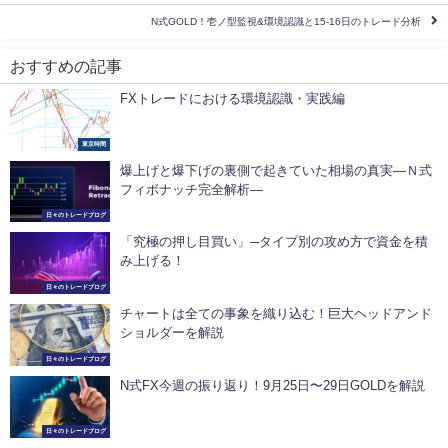
N式GOLD！壱ノ型監視&環境認識と15-16日のトレード分析
おすすめの記事
FXトレードにおける環境認識・実践編
東京時間
爆上げと爆下げの裏側で起きていた相場の真実―Ｎ式
フィボナッチ完全解析―
日々のトレードブログ
「究極の押し目買い」─タイプ別の攻め方で資金を積
み上げる！
日々のトレードブログ
チャートは全ての事象を織り込む！巨大ヘッドアンド
ショルダーを解説
日々のトレードブログ
N式FX今週の振り返り！9月25日〜29日GOLDを解説
日々のトレードブログ