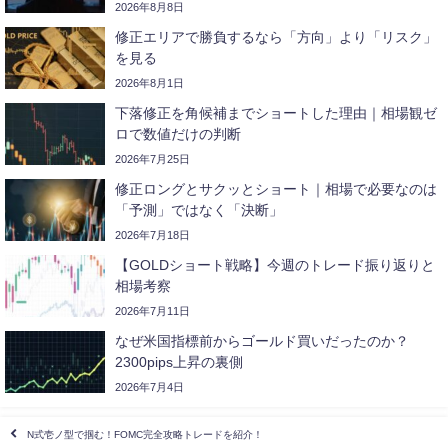
2026年8月8日
修正エリアで勝負するなら「方向」より「リスク」
を見る
2026年8月1日
下落修正を角候補までショートした理由｜相場観ゼ
ロで数値だけの判断
2026年7月25日
修正ロングとサクッとショート｜相場で必要なのは
「予測」ではなく「決断」
2026年7月18日
【GOLDショート戦略】今週のトレード振り返りと
相場考察
2026年7月11日
なぜ米国指標前からゴールド買いだったのか？
2300pips上昇の裏側
2026年7月4日
N式壱ノ型で掴む！FOMC完全攻略トレードを紹介！