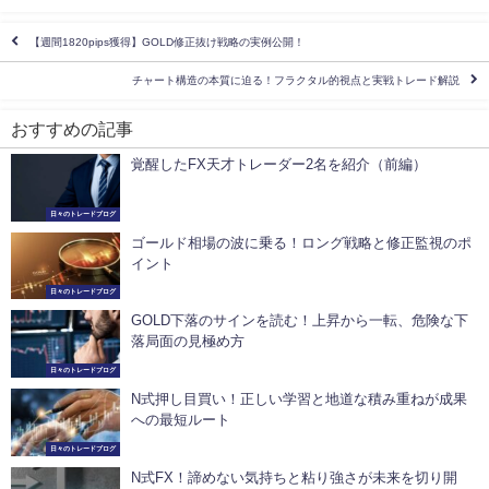
【週間1820pips獲得】GOLD修正抜け戦略の実例公開！
チャート構造の本質に迫る！フラクタル的視点と実戦トレード解説
おすすめの記事
覚醒したFX天才トレーダー2名を紹介（前編）
日々のトレードブログ
ゴールド相場の波に乗る！ロング戦略と修正監視のポ
イント
日々のトレードブログ
GOLD下落のサインを読む！上昇から一転、危険な下
落局面の見極め方
日々のトレードブログ
N式押し目買い！正しい学習と地道な積み重ねが成果
への最短ルート
日々のトレードブログ
N式FX！諦めない気持ちと粘り強さが未来を切り開