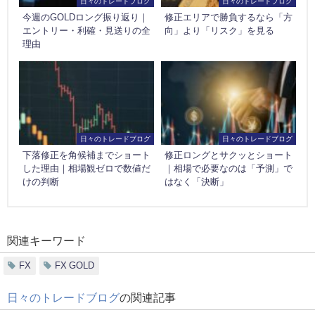
日々のトレードブログ
日々のトレードブログ
今週のGOLDロング振り返り｜
修正エリアで勝負するなら「方
エントリー・利確・見送りの全
向」より「リスク」を見る
理由
日々のトレードブログ
日々のトレードブログ
下落修正を角候補までショート
修正ロングとサクッとショート
した理由｜相場観ゼロで数値だ
｜相場で必要なのは「予測」で
けの判断
はなく「決断」
関連キーワード
FX
FX GOLD
日々のトレードブログ
の関連記事