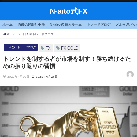
N-aito式FX
ホーム
内藤の経歴と手法
N -aito式 個人ルーム
トレードブログ
メルマガバッ
ホーム
日々のトレードブログ
トレンドを制する者が市場を制す！勝ち続けるための
日々のトレードブログ
FX
FX GOLD
トレンドを制する者が市場を制す！勝ち続けるた
めの振り返りの習慣
2025年4月26日
2025年4月26日