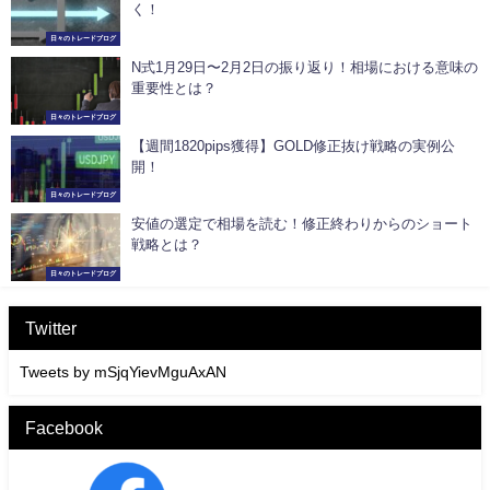
く！
日々のトレードブログ
N式1月29日〜2月2日の振り返り！相場における意味の
重要性とは？
日々のトレードブログ
【週間1820pips獲得】GOLD修正抜け戦略の実例公
開！
日々のトレードブログ
安値の選定で相場を読む！修正終わりからのショート
戦略とは？
日々のトレードブログ
Twitter
Tweets by mSjqYievMguAxAN
Facebook