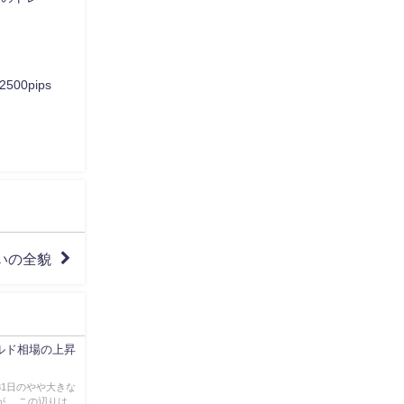
00pips
買いの全貌
ールド相場の上昇
31日のやや大きな
が、 この辺りは