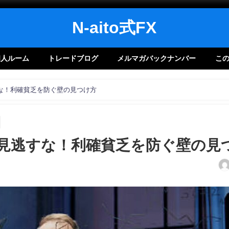
N-aito式FX
 個人ルーム
トレードブログ
メルマガバックナンバー
こ
な！利確貧乏を防ぐ壁の見つけ方
見逃すな！利確貧乏を防ぐ壁の見