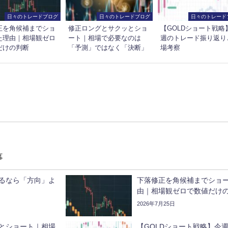
日々のトレードブログ
日々のトレードブログ
日々のトレード
正を角候補までショ
修正ロングとサクッとショ
【GOLDショート戦略
た理由｜相場観ゼロ
ート｜相場で必要なのは
週のトレード振り返り
だけの判断
「予測」ではなく「決断」
場考察
事
るなら「方向」よ
下落修正を角候補までショ
由｜相場観ゼロで数値だけ
2026年7月25日
とショート｜相場
【GOLDショート戦略】今