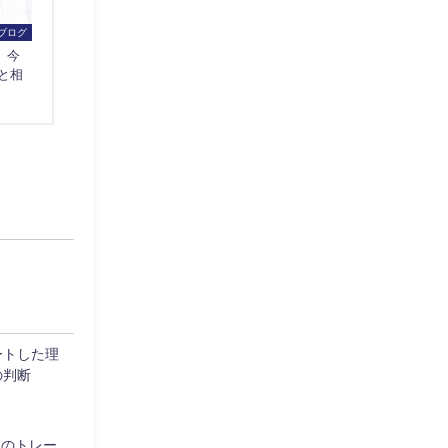
ブログ
】今
と相
ートした理
の判断
週のトレー