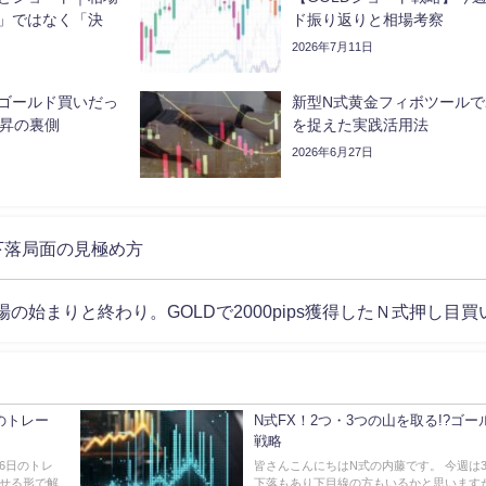
」ではなく「決
ド振り返りと相場考察
2026年7月11日
ゴールド買いだっ
新型N式黄金フィボツールで25
s上昇の裏側
を捉えた実践活用法
2026年6月27日
下落局面の見極め方
の始まりと終わり。GOLDで2000pips獲得したＮ式押し目
回のトレー
N式FX！2つ・3つの山を取る!?ゴ
戦略
6日のトレ
皆さんこんにちはN式の内藤です。 今週は
わせる形で解
下落もあり下目線の方もいるかと思います