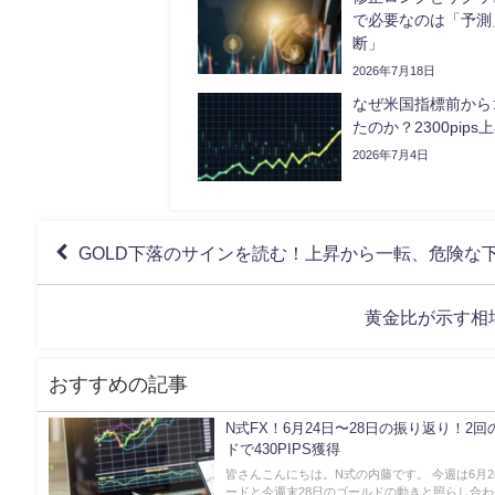
で必要なのは「予測
断」
2026年7月18日
なぜ米国指標前から
たのか？2300pip
2026年7月4日
GOLD下落のサインを読む！上昇から一転、危険な
黄金比が示す相場
おすすめの記事
N式FX！6月24日〜28日の振り返り！2
ドで430PIPS獲得
皆さんこんにちは。N式の内藤です。 今週は6月2
ードと今週末28日のゴールドの動きと照らし合