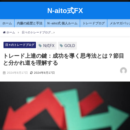
N-aito式FX
ホーム
内藤の経歴と手法
N -aito式 個人ルーム
トレードブログ
メルマガバッ
ホーム
日々のトレードブログ
トレード上達の鍵：成功を導く思考法とは？節目と分
日々のトレードブログ
N式FX
GOLD
トレード上達の鍵：成功を導く思考法とは？節目
と分かれ道を理解する
2024年8月17日
2024年8月17日