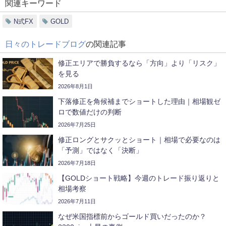
関連キーワード
N式FX
GOLD
日々のトレードブログ
の関連記事
修正エリアで勝負するなら「方向」より「リスク」
を見る
2026年8月1日
下落修正を角候補までショートした理由｜相場観ゼ
ロで数値だけの判断
2026年7月25日
修正ロングとサクッとショート｜相場で必要なのは
「予測」ではなく「決断」
2026年7月18日
【GOLDショート戦略】今週のトレード振り返りと
相場考察
2026年7月11日
なぜ米国指標前からゴールド買いだったのか？