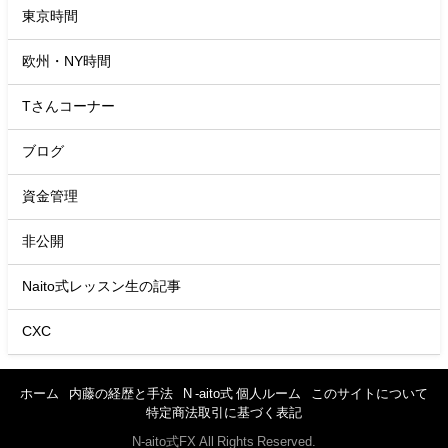
東京時間
欧州・NY時間
Tさんコーナー
ブログ
資金管理
非公開
Naito式レッスン生の記事
CXC
ホーム
内藤の経歴と手法
N -aito式 個人ルーム
このサイトについて
特定商法取引に基づく表記
N-aito式FX All Rights Reserved.