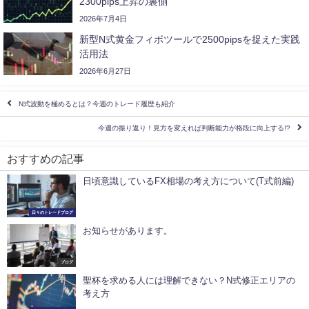
2300pips上昇の裏側
2026年7月4日
新型N式黄金フィボツールで2500pipsを捉えた実践
活用法
2026年6月27日
N式波動を極めるとは？今週のトレード履歴も紹介
今週の振り返り！見方を変えれば判断能力が格段に向上する!?
おすすめの記事
日頃意識しているFX相場の考え方について(T式前編)
日々のトレードブログ
お知らせがあります。
ブログ
聖杯を求める人には理解できない？N式修正エリアの
考え方