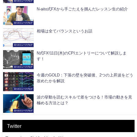
日々のトレードブログ
N-aito式FXから手ごたえを掴んだレッスン生の紹介
日々のトレードブログ
相場は全てバランスというお話
日々のトレードブログ
N式FX!11日(木)のCPIエントリーについて解説しま
す！
日々のトレードブログ
今週のGOLD：下落の壁を突破後、2つの上昇波をどう
攻めたかを解説
日々のトレードブログ
波の挙動を読むスキルで差をつける！市場の動きを見
極める方法とは？
日々のトレードブログ
Twitter