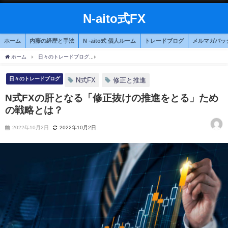
N-aito式FX
ホーム
内藤の経歴と手法
N -aito式 個人ルーム
トレードブログ
メルマガバッ
ホーム
日々のトレードブログ
N式FXの肝となる「修正抜けの推進をとる」ための戦
日々のトレードブログ
N式FX
修正と推進
N式FXの肝となる「修正抜けの推進をとる」ため
の戦略とは？
2022年10月2日
2022年10月2日