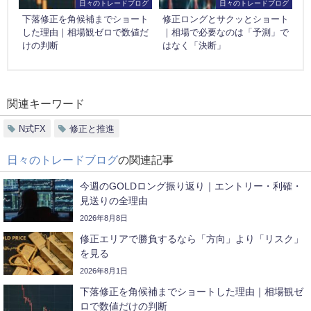
日々のトレードブログ
日々のトレードブログ
下落修正を角候補までショート
修正ロングとサクッとショート
した理由｜相場観ゼロで数値だ
｜相場で必要なのは「予測」で
けの判断
はなく「決断」
関連キーワード
N式FX
修正と推進
日々のトレードブログ
の関連記事
今週のGOLDロング振り返り｜エントリー・利確・
見送りの全理由
2026年8月8日
修正エリアで勝負するなら「方向」より「リスク」
を見る
2026年8月1日
下落修正を角候補までショートした理由｜相場観ゼ
ロで数値だけの判断