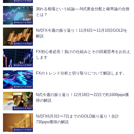
日々のトレードブログ
測れる相場という結論──N式黄金分配と確率論の合致
とは？
日々のトレードブログ
N式FX今週の振り返り！11月6日〜11月10日GOLDを
解説
日々のトレードブログ
FX初心者必見！負けの仕組みとその回避思考をお伝え
します
日々のトレードブログ
FXのトレンド分析と切り取りについて解説します。
日々のトレードブログ
N式今週の振り返り！12月18日〜22日で約1600pips獲
得の解説
日々のトレードブログ
N式FX6月3日〜7日までのGOLD振り返り！合計
730pips獲得の解説
日々のトレードブログ