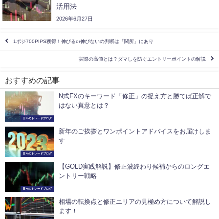
活用法
2026年6月27日
1ポジ700PIPS獲得！伸びるor伸びないの判断は「関所」にあり
実際の高値とは？ダマしを防ぐエントリーポイントの解説
おすすめの記事
N式FXのキーワード「修正」の捉え方と勝てば正解で
はない真意とは？
日々のトレードブログ
新年のご挨拶とワンポイントアドバイスをお届けしま
す
日々のトレードブログ
【GOLD実践解説】修正波終わり候補からのロングエ
ントリー戦略
日々のトレードブログ
相場の転換点と修正エリアの見極め方について解説し
ます！