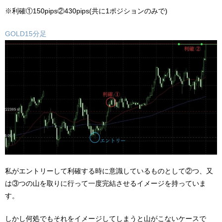
※利確①150pips②430pips(共に1ポジションのみで)
GOLD15分足
私がエントリーして利確する時に意識しているものとして②つ、又
は③つの山を取りに行って一度完結させるイメージを持っていま
す。
しかし何処でもそれをイメージしてしまうと山がこないケースで