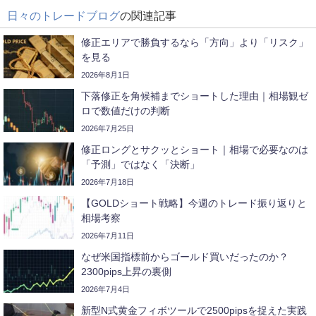
日々のトレードブログ
の関連記事
修正エリアで勝負するなら「方向」より「リスク」
を見る
2026年8月1日
下落修正を角候補までショートした理由｜相場観ゼ
ロで数値だけの判断
2026年7月25日
修正ロングとサクッとショート｜相場で必要なのは
「予測」ではなく「決断」
2026年7月18日
【GOLDショート戦略】今週のトレード振り返りと
相場考察
2026年7月11日
なぜ米国指標前からゴールド買いだったのか？
2300pips上昇の裏側
2026年7月4日
新型N式黄金フィボツールで2500pipsを捉えた実践