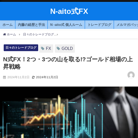
N-aito式FX
ホーム
内藤の経歴と手法
N -aito式 個人ルーム
トレードブログ
メルマガバッ
ホーム
日々のトレードブログ
N式FX！2つ・3つの山を取る!?ゴールド相場の上昇戦
日々のトレードブログ
FX
GOLD
N式FX！2つ・3つの山を取る!?ゴールド相場の上
昇戦略
2024年11月2日
2024年11月2日