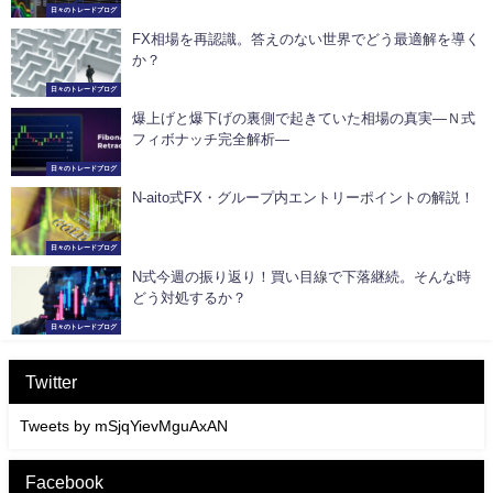
日々のトレードブログ
FX相場を再認識。答えのない世界でどう最適解を導く
か？
日々のトレードブログ
爆上げと爆下げの裏側で起きていた相場の真実―Ｎ式
フィボナッチ完全解析―
日々のトレードブログ
N-aito式FX・グループ内エントリーポイントの解説！
日々のトレードブログ
N式今週の振り返り！買い目線で下落継続。そんな時
どう対処するか？
日々のトレードブログ
Twitter
Tweets by mSjqYievMguAxAN
Facebook