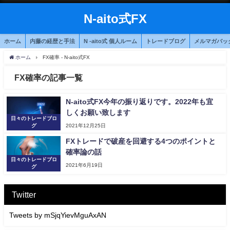
N-aito式FX
ホーム
内藤の経歴と手法
N -aito式 個人ルーム
トレードブログ
メルマガバッ
ホーム
FX確率 - N-aito式FX
FX確率の記事一覧
N-aito式FX今年の振り返りです。2022年も宜
しくお願い致します
日々のトレードブロ
2021年12月25日
グ
FXトレードで破産を回避する4つのポイントと
確率論の話
日々のトレードブロ
2021年6月19日
グ
Twitter
Tweets by mSjqYievMguAxAN